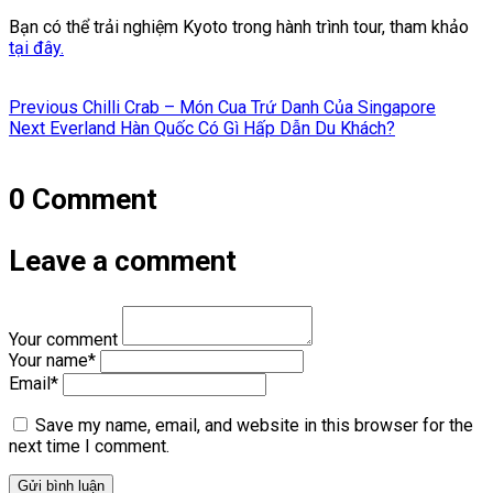
Bạn có thể trải nghiệm Kyoto trong hành trình tour, tham khảo
tại đây.
Điều
Previous
Previous
Chilli Crab – Món Cua Trứ Danh Của Singapore
hướng
Next
post:
Next
Everland Hàn Quốc Có Gì Hấp Dẫn Du Khách?
post:
bài
viết
0 Comment
Leave a comment
Your comment
Your name
*
Email
*
Save my name, email, and website in this browser for the
next time I comment.