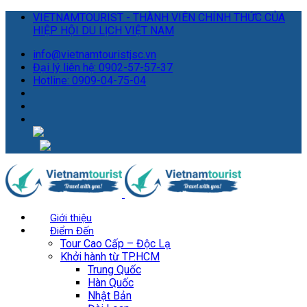
VIETNAMTOURIST - THÀNH VIÊN CHÍNH THỨC CỦA
HIỆP HỘI DU LỊCH VIỆT NAM
info@vietnamtouristjsc.vn
Đại lý liên hệ: 0902-57-57-37
Hotline: 0909-04-75-04
Giới thiệu
Điểm Đến
Tour Cao Cấp – Độc Lạ
Khởi hành từ TP.HCM
Trung Quốc
Hàn Quốc
Nhật Bản