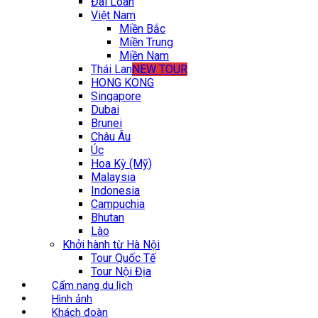
Đài Loan
Việt Nam
Miền Bắc
Miền Trung
Miền Nam
Thái Lan
NEW TOUR
HONG KONG
Singapore
Dubai
Brunei
Châu Âu
Úc
Hoa Kỳ (Mỹ)
Malaysia
Indonesia
Campuchia
Bhutan
Lào
Khởi hành từ Hà Nội
Tour Quốc Tế
Tour Nội Địa
Cẩm nang du lịch
Hình ảnh
Khách đoàn