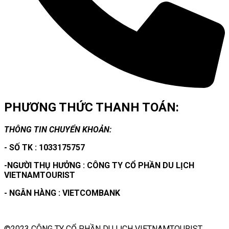
PHƯƠNG THỨC THANH TOÁN:
THÔNG TIN CHUYỂN KHOẢN:
- SỐ TK : 1033175757
-NGƯỜI THỤ HƯỞNG : CÔNG TY CỔ PHẦN DU LỊCH
VIETNAMTOURIST
- NGÂN HÀNG : VIETCOMBANK
©2023 CÔNG TY CỔ PHẦN DU LỊCH VIETNAMTOURIST