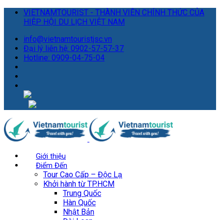
VIETNAMTOURIST - THÀNH VIÊN CHÍNH THỨC CỦA
HIỆP HỘI DU LỊCH VIỆT NAM
info@vietnamtouristjsc.vn
Đại lý liên hệ: 0902-57-57-37
Hotline: 0909-04-75-04
Giới thiệu
Điểm Đến
Tour Cao Cấp – Độc Lạ
Khởi hành từ TP.HCM
Trung Quốc
Hàn Quốc
Nhật Bản