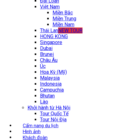
Đài Loan
Việt Nam
Miền Bắc
Miền Trung
Miền Nam
Thái Lan
NEW TOUR
HONG KONG
Singapore
Dubai
Brunei
Châu Âu
Úc
Hoa Kỳ (Mỹ)
Malaysia
Indonesia
Campuchia
Bhutan
Lào
Khởi hành từ Hà Nội
Tour Quốc Tế
Tour Nội Địa
Cẩm nang du lịch
Hình ảnh
Khách đoàn