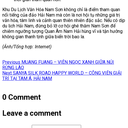
Khu Du Lịch Văn Hóa Nam Sơn không chỉ là điểm tham quan
nổi tiếng của đảo Hải Nam mà còn là nơi hội tụ những giá trị
văn hóa, tâm linh và cảnh quan thiên nhiên đặc sắc. Nếu có dịp
du lịch Hải Nam, đừng bỏ lỡ cơ hội ghé thăm Nam Sơn để
chiêm ngưỡng tượng Quan Âm Nam Hải hùng vĩ và tận hưởng
không gian thanh tịnh giữa biển trời bao la.
(Ảnh/Tổng hợp: Internet)
Điều
Previous
Previous
MUANG FUANG – VIÊN NGỌC XANH GIỮA NÚI
hướng
post:
RỪNG LÀO
Next
Next
SANYA SILK ROAD HAPPY WORLD – CÔNG VIÊN GIẢI
bài
post:
TRÍ TẠI TAM Á, HẢI NAM
viết
0 Comment
Leave a comment