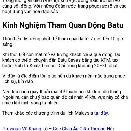
Trong thời gian diễn ra lễ hội, khu vực động Batu trở nên vô
cùng sôi động. Với những đoàn rước, trang phục rực rỡ và các
hoạt động văn hóa đặc sắc.
Kinh Nghiệm Tham Quan Động Batu
Thời điểm lý tưởng nhất để tham quan là từ 7 giờ đến 10 giờ
sáng.
Khi thời tiết còn mát mẻ và lượng khách chưa quá đông. Du
khách có thể di chuyển đến Batu Caves bằng tàu KTM, taxi
hoặc Grab từ Kuala Lumpur. Chỉ trong khoảng 20–30 phút.
Vì đây là địa điểm tôn giáo nên du khách nên mặc trang phục
lịch sự, kín đáo.
Nên lựa chọn giày thoải mái để thuận tiện khi leo cầu thang.
Ngoài ra, cần chú ý bảo quản đồ cá nhân vì khu vực này có khá
nhiều khỉ sinh sống tự nhiên.
Tham khảo các chương trình du lịch Malaysia
tại đây
.
Điều
Previous
Previous
Vũ Khang Lộ – Góc Châu Âu Giữa Thượng Hải