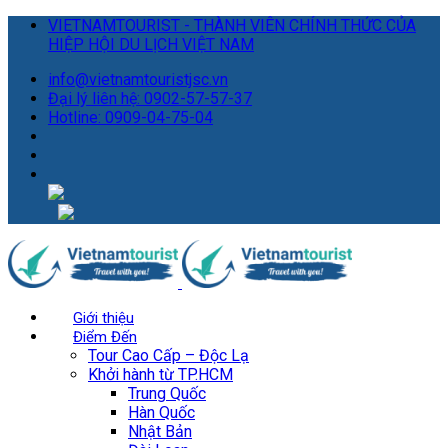
VIETNAMTOURIST - THÀNH VIÊN CHÍNH THỨC CỦA
HIỆP HỘI DU LỊCH VIỆT NAM
info@vietnamtouristjsc.vn
Đại lý liên hệ: 0902-57-57-37
Hotline: 0909-04-75-04
Giới thiệu
Điểm Đến
Tour Cao Cấp – Độc Lạ
Khởi hành từ TP.HCM
Trung Quốc
Hàn Quốc
Nhật Bản