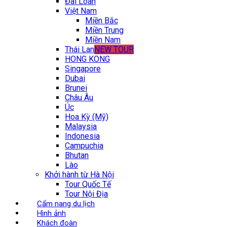
Đài Loan
Việt Nam
Miền Bắc
Miền Trung
Miền Nam
Thái Lan
NEW TOUR
HONG KONG
Singapore
Dubai
Brunei
Châu Âu
Úc
Hoa Kỳ (Mỹ)
Malaysia
Indonesia
Campuchia
Bhutan
Lào
Khởi hành từ Hà Nội
Tour Quốc Tế
Tour Nội Địa
Cẩm nang du lịch
Hình ảnh
Khách đoàn