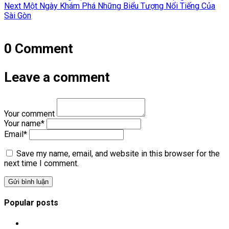
hướng
Next
post:
Next
Một Ngày Khám Phá Những Biểu Tượng Nổi Tiếng Của
post:
Sài Gòn
bài
viết
0 Comment
Leave a comment
Your comment
Your name
*
Email
*
Save my name, email, and website in this browser for the
next time I comment.
Popular posts