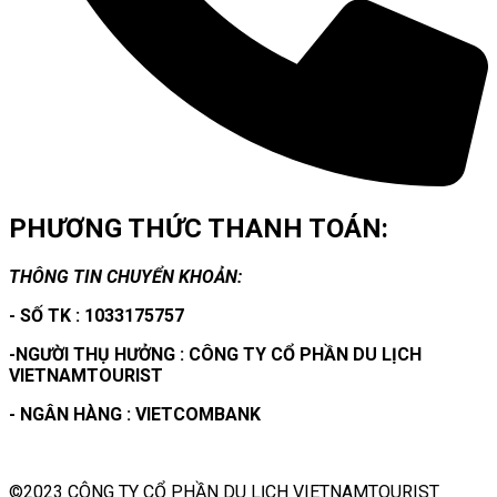
PHƯƠNG THỨC THANH TOÁN:
THÔNG TIN CHUYỂN KHOẢN:
- SỐ TK : 1033175757
-NGƯỜI THỤ HƯỞNG : CÔNG TY CỔ PHẦN DU LỊCH
VIETNAMTOURIST
- NGÂN HÀNG : VIETCOMBANK
©2023 CÔNG TY CỔ PHẦN DU LỊCH VIETNAMTOURIST