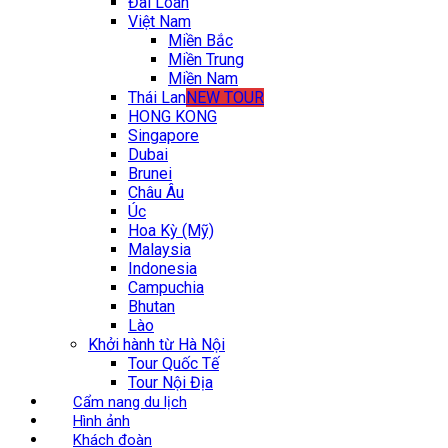
Đài Loan
Việt Nam
Miền Bắc
Miền Trung
Miền Nam
Thái Lan
NEW TOUR
HONG KONG
Singapore
Dubai
Brunei
Châu Âu
Úc
Hoa Kỳ (Mỹ)
Malaysia
Indonesia
Campuchia
Bhutan
Lào
Khởi hành từ Hà Nội
Tour Quốc Tế
Tour Nội Địa
Cẩm nang du lịch
Hình ảnh
Khách đoàn