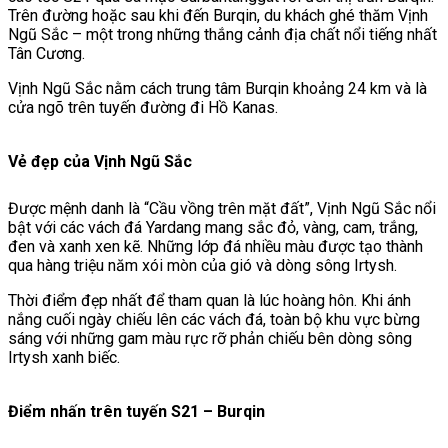
Trên đường hoặc sau khi đến Burqin, du khách ghé thăm
Vịnh
Ngũ Sắc
– một trong những thắng cảnh địa chất nổi tiếng nhất
Tân Cương.
Vịnh Ngũ Sắc nằm cách trung tâm Burqin khoảng 24 km và là
cửa ngõ trên tuyến đường đi
Hồ Kanas
.
Vẻ đẹp của Vịnh Ngũ Sắc
Được mệnh danh là “Cầu vồng trên mặt đất”, Vịnh Ngũ Sắc nổi
bật với các vách đá Yardang mang sắc đỏ, vàng, cam, trắng,
đen và xanh xen kẽ. Những lớp đá nhiều màu được tạo thành
qua hàng triệu năm xói mòn của gió và dòng sông Irtysh.
Thời điểm đẹp nhất để tham quan là lúc hoàng hôn. Khi ánh
nắng cuối ngày chiếu lên các vách đá, toàn bộ khu vực bừng
sáng với những gam màu rực rỡ phản chiếu bên dòng sông
Irtysh xanh biếc.
Điểm nhấn trên tuyến S21 – Burqin