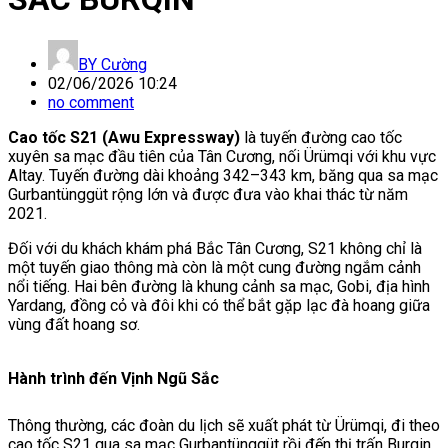
BY
Cường
02/06/2026 10:24
no comment
Cao tốc S21 (Awu Expressway)
là tuyến đường cao tốc
xuyên sa mạc đầu tiên của Tân Cương, nối
Ürümqi
với khu vực
Altay
. Tuyến đường dài khoảng 342–343 km, băng qua sa mạc
Gurbantünggüt rộng lớn và được đưa vào khai thác từ năm
2021.
Đối với du khách khám phá Bắc Tân Cương, S21 không chỉ là
một tuyến giao thông mà còn là một cung đường ngắm cảnh
nổi tiếng. Hai bên đường là khung cảnh sa mạc, Gobi, địa hình
Yardang, đồng cỏ và đôi khi có thể bắt gặp lạc đà hoang giữa
vùng đất hoang sơ.
Hành trình đến Vịnh Ngũ Sắc
Thông thường, các đoàn du lịch sẽ xuất phát từ Ürümqi, đi theo
cao tốc S21 qua sa mạc Gurbantünggüt rồi đến thị trấn
Burqin
.