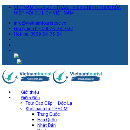
VIETNAMTOURIST - THÀNH VIÊN CHÍNH THỨC CỦA
HIỆP HỘI DU LỊCH VIỆT NAM
info@vietnamtouristjsc.vn
Đại lý liên hệ: 0902-57-57-37
Hotline: 0909-04-75-04
Giới thiệu
Điểm Đến
Tour Cao Cấp – Độc Lạ
Khởi hành từ TP.HCM
Trung Quốc
Hàn Quốc
Nhật Bản