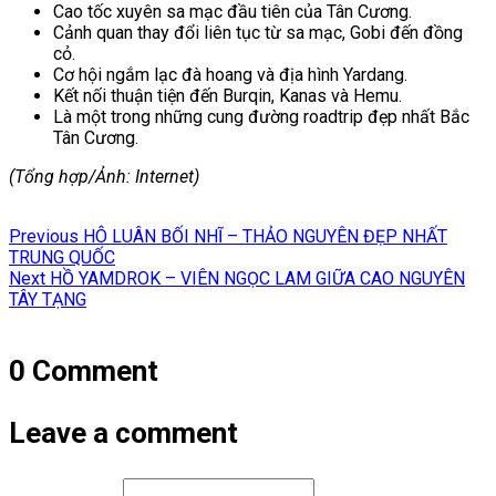
Cao tốc xuyên sa mạc đầu tiên của Tân Cương.
Cảnh quan thay đổi liên tục từ sa mạc, Gobi đến đồng
cỏ.
Cơ hội ngắm lạc đà hoang và địa hình Yardang.
Kết nối thuận tiện đến Burqin, Kanas và Hemu.
Là một trong những cung đường roadtrip đẹp nhất Bắc
Tân Cương.
(Tổng hợp/Ảnh: Internet)
Điều
Previous
Previous
HÔ LUÂN BỐI NHĨ – THẢO NGUYÊN ĐẸP NHẤT
hướng
post:
TRUNG QUỐC
Next
Next
HỒ YAMDROK – VIÊN NGỌC LAM GIỮA CAO NGUYÊN
bài
post:
TÂY TẠNG
viết
0 Comment
Leave a comment