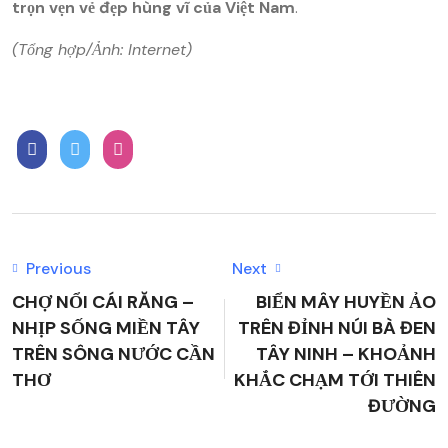
trọn vẹn vẻ đẹp hùng vĩ của Việt Nam
.
(Tổng hợp/Ảnh: Internet)
Previous
Next
CHỢ NỔI CÁI RĂNG –
BIỂN MÂY HUYỀN ẢO
NHỊP SỐNG MIỀN TÂY
TRÊN ĐỈNH NÚI BÀ ĐEN
TRÊN SÔNG NƯỚC CẦN
TÂY NINH – KHOẢNH
THƠ
KHẮC CHẠM TỚI THIÊN
ĐƯỜNG