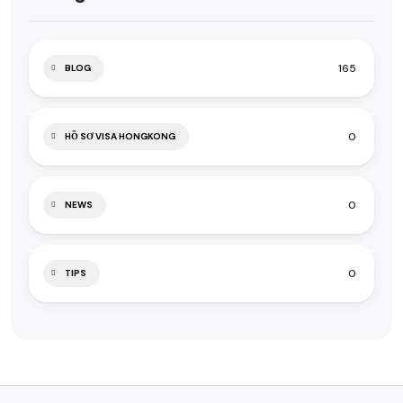
165
BLOG
0
HỒ SƠ VISA HONGKONG
0
NEWS
0
TIPS