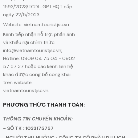
1593/2023/TCDL-GP LHQT cấp
ngày 22/5/2023
Website: vietnamtouristjsc.vn
Kênh tiếp nhận hỗ trợ, phản ánh
và khiếu nại chính thức:
info@vietnamtouristjsc.vn;
Hotline: 0909 04 75 04 - 0902
57 57 37 hoặc các kênh liên hệ
khác được công bố công khai
trên website:
vietnamtouristjsc.vn.
PHƯƠNG THỨC THANH TOÁN:
THÔNG TIN CHUYỂN KHOẢN:
- SỐ TK : 1033175757
-NGƯỜI THỤ HƯỞNG : CÔNG TY CỔ PHẦN DU LỊCH