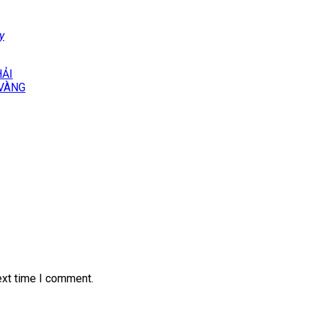
y
HẢI
 VÀNG
ext time I comment.