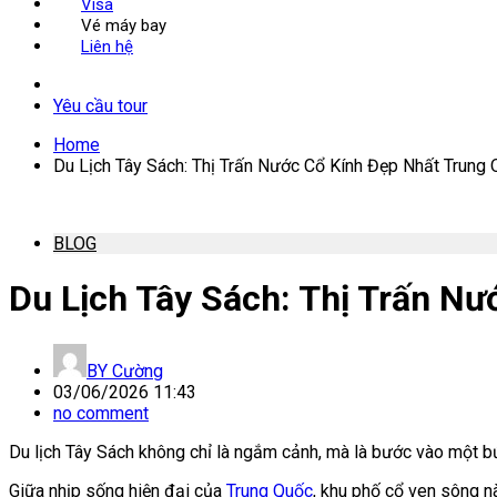
Visa
Vé máy bay
Liên hệ
Yêu cầu tour
Home
Du Lịch Tây Sách: Thị Trấn Nước Cổ Kính Đẹp Nhất Trung
BLOG
Du Lịch Tây Sách: Thị Trấn N
BY
Cường
03/06/2026 11:43
no comment
Du lịch Tây Sách không chỉ là ngắm cảnh, mà là bước vào một 
Giữa nhịp sống hiện đại của
Trung Quốc
, khu phố cổ ven sông n