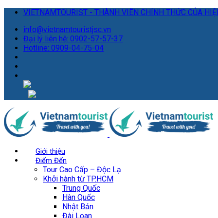
VIETNAMTOURIST - THÀNH VIÊN CHÍNH THỨC CỦA HIỆP
info@vietnamtouristjsc.vn
Đại lý liên hệ: 0902-57-57-37
Hotline: 0909-04-75-04
Giới thiệu
Điểm Đến
Tour Cao Cấp – Độc Lạ
Khởi hành từ TP.HCM
Trung Quốc
Hàn Quốc
Nhật Bản
Đài Loan