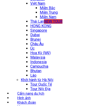
Việt Nam
Miền Bắc
Miền Trung
Miền Nam
Thái Lan
NEW TOUR
HONG KONG
Singapore
Dubai
Brunei
Châu Âu
Úc
Hoa Kỳ (Mỹ)
Malaysia
Indonesia
Campuchia
Bhutan
Lào
Khởi hành từ Hà Nội
Tour Quốc Tế
Tour Nội Địa
Cẩm nang du lịch
Hình ảnh
Khách đoàn