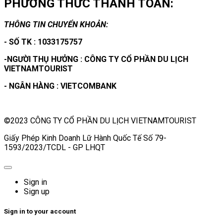
PHƯƠNG THỨC THANH TOÁN:
THÔNG TIN CHUYỂN KHOẢN:
- SỐ TK : 1033175757
-NGƯỜI THỤ HƯỞNG : CÔNG TY CỔ PHẦN DU LỊCH
VIETNAMTOURIST
- NGÂN HÀNG : VIETCOMBANK
©2023 CÔNG TY CỔ PHẦN DU LỊCH VIETNAMTOURIST
Giấy Phép Kinh Doanh Lữ Hành Quốc Tế Số 79-
1593/2023/TCDL - GP LHQT
Sign in
Sign up
Sign in to your account