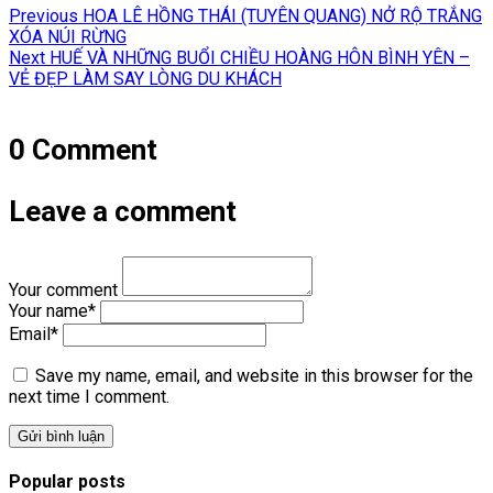
Previous
Previous
HOA LÊ HỒNG THÁI (TUYÊN QUANG) NỞ RỘ TRẮNG
hướng
post:
XÓA NÚI RỪNG
Next
Next
HUẾ VÀ NHỮNG BUỔI CHIỀU HOÀNG HÔN BÌNH YÊN –
bài
post:
VẺ ĐẸP LÀM SAY LÒNG DU KHÁCH
viết
0 Comment
Leave a comment
Your comment
Your name
*
Email
*
Save my name, email, and website in this browser for the
next time I comment.
Popular posts