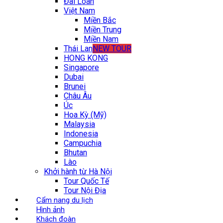
Đài Loan
Việt Nam
Miền Bắc
Miền Trung
Miền Nam
Thái Lan
NEW TOUR
HONG KONG
Singapore
Dubai
Brunei
Châu Âu
Úc
Hoa Kỳ (Mỹ)
Malaysia
Indonesia
Campuchia
Bhutan
Lào
Khởi hành từ Hà Nội
Tour Quốc Tế
Tour Nội Địa
Cẩm nang du lịch
Hình ảnh
Khách đoàn