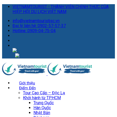
VIETNAMTOURIST - THÀNH VIÊN CHÍNH THỨC CỦA
HIỆP HỘI DU LỊCH VIỆT NAM
info@vietnamtouristjsc.vn
Đại lý liên hệ: 0902-57-57-37
Hotline: 0909-04-75-04
Giới thiệu
Điểm Đến
Tour Cao Cấp – Độc Lạ
Khởi hành từ TP.HCM
Trung Quốc
Hàn Quốc
Nhật Bản