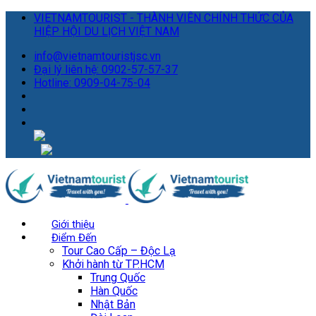
VIETNAMTOURIST - THÀNH VIÊN CHÍNH THỨC CỦA
HIỆP HỘI DU LỊCH VIỆT NAM
info@vietnamtouristjsc.vn
Đại lý liên hệ: 0902-57-57-37
Hotline: 0909-04-75-04
Giới thiệu
Điểm Đến
Tour Cao Cấp – Độc Lạ
Khởi hành từ TP.HCM
Trung Quốc
Hàn Quốc
Nhật Bản