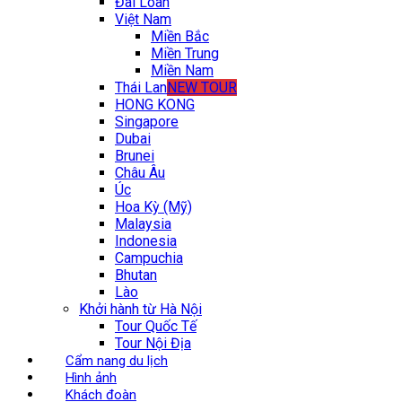
Đài Loan
Việt Nam
Miền Bắc
Miền Trung
Miền Nam
Thái Lan
NEW TOUR
HONG KONG
Singapore
Dubai
Brunei
Châu Âu
Úc
Hoa Kỳ (Mỹ)
Malaysia
Indonesia
Campuchia
Bhutan
Lào
Khởi hành từ Hà Nội
Tour Quốc Tế
Tour Nội Địa
Cẩm nang du lịch
Hình ảnh
Khách đoàn