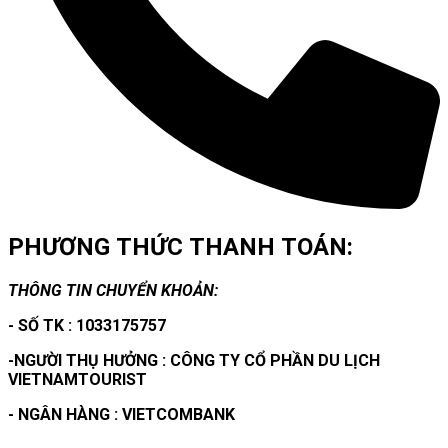
PHƯƠNG THỨC THANH TOÁN:
THÔNG TIN CHUYỂN KHOẢN:
- SỐ TK : 1033175757
-NGƯỜI THỤ HƯỞNG : CÔNG TY CỔ PHẦN DU LỊCH
VIETNAMTOURIST
- NGÂN HÀNG : VIETCOMBANK