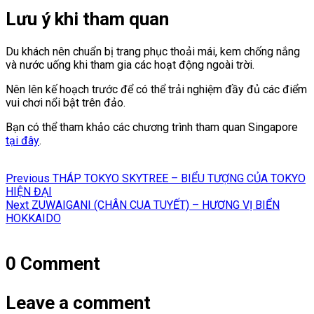
Lưu ý khi tham quan
Du khách nên chuẩn bị trang phục thoải mái, kem chống nắng
và nước uống khi tham gia các hoạt động ngoài trời.
Nên lên kế hoạch trước để có thể trải nghiệm đầy đủ các điểm
vui chơi nổi bật trên đảo.
Bạn có thể tham khảo các chương trình tham quan Singapore
tại đây
.
Điều
Previous
Previous
THÁP TOKYO SKYTREE – BIỂU TƯỢNG CỦA TOKYO
hướng
post:
HIỆN ĐẠI
Next
Next
ZUWAIGANI (CHÂN CUA TUYẾT) – HƯƠNG VỊ BIỂN
bài
post:
HOKKAIDO
viết
0 Comment
Leave a comment