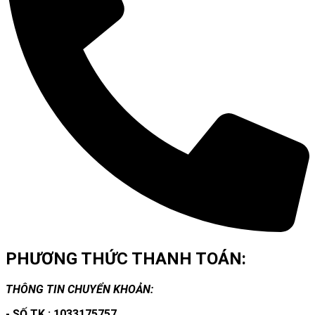
PHƯƠNG THỨC THANH TOÁN:
THÔNG TIN CHUYỂN KHOẢN:
- SỐ TK : 1033175757