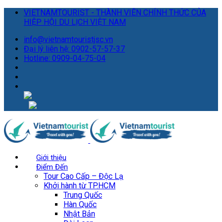
VIETNAMTOURIST - THÀNH VIÊN CHÍNH THỨC CỦA
HIỆP HỘI DU LỊCH VIỆT NAM
info@vietnamtouristjsc.vn
Đại lý liên hệ: 0902-57-57-37
Hotline: 0909-04-75-04
Giới thiệu
Điểm Đến
Tour Cao Cấp – Độc Lạ
Khởi hành từ TP.HCM
Trung Quốc
Hàn Quốc
Nhật Bản