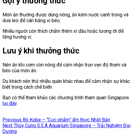
Gợi ý thưởng thức
Món ăn thường được dùng nóng, ăn kèm nước canh trong và
dưa leo để cân bằng vị béo.
Nhiều người còn thích chấm thêm xì dầu hoặc tương ớt để
tăng hương vị.
Lưu ý khi thưởng thức
Nên ăn khi cơm còn nóng để cảm nhận trọn vẹn độ thơm và
béo của món ăn.
Du khách nên thử nhiều quán khác nhau để cảm nhận sự khác
biệt trong cách chế biến.
Bạn có thể tham khảo các chương trình tham quan Singapore
tại đây
.
Điều
Previous
Previous
Bò Kobe – “Cực phẩm” ẩm thực Nhật Bản
hướng
Next
post:
Next
Thủy Cung S.E.A Aquarium Singapore – Trải Nghiệm Đại
post:
Dương
bài