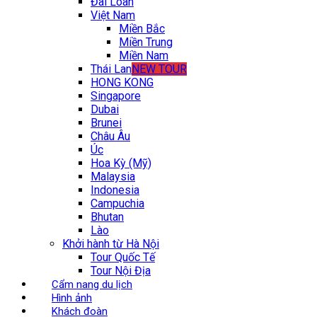
Đài Loan
Việt Nam
Miền Bắc
Miền Trung
Miền Nam
Thái Lan
NEW TOUR
HONG KONG
Singapore
Dubai
Brunei
Châu Âu
Úc
Hoa Kỳ (Mỹ)
Malaysia
Indonesia
Campuchia
Bhutan
Lào
Khởi hành từ Hà Nội
Tour Quốc Tế
Tour Nội Địa
Cẩm nang du lịch
Hình ảnh
Khách đoàn