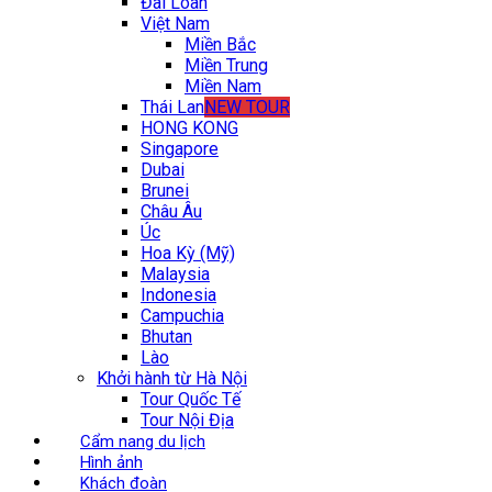
Đài Loan
Việt Nam
Miền Bắc
Miền Trung
Miền Nam
Thái Lan
NEW TOUR
HONG KONG
Singapore
Dubai
Brunei
Châu Âu
Úc
Hoa Kỳ (Mỹ)
Malaysia
Indonesia
Campuchia
Bhutan
Lào
Khởi hành từ Hà Nội
Tour Quốc Tế
Tour Nội Địa
Cẩm nang du lịch
Hình ảnh
Khách đoàn