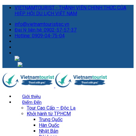
VIETNAMTOURIST - THÀNH VIÊN CHÍNH THỨC CỦA
HIỆP HỘI DU LỊCH VIỆT NAM
info@vietnamtouristjsc.vn
Đại lý liên hệ: 0902-57-57-37
Hotline: 0909-04-75-04
Giới thiệu
Điểm Đến
Tour Cao Cấp – Độc Lạ
Khởi hành từ TP.HCM
Trung Quốc
Hàn Quốc
Nhật Bản