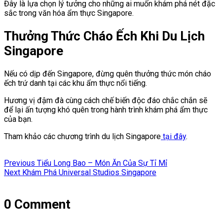
Đây là lựa chọn lý tưởng cho những ai muốn khám phá nét đặc
sắc trong văn hóa ẩm thực Singapore.
Thưởng Thức Cháo Ếch Khi Du Lịch
Singapore
Nếu có dịp đến Singapore, đừng quên thưởng thức món cháo
ếch trứ danh tại các khu ẩm thực nổi tiếng.
Hương vị đậm đà cùng cách chế biến độc đáo chắc chắn sẽ
để lại ấn tượng khó quên trong hành trình khám phá ẩm thực
của bạn.
Tham khảo các chương trình du lịch Singapore
tại đây
.
Điều
Previous
Previous
Tiểu Long Bao – Món Ăn Của Sự Tỉ Mỉ
hướng
Next
post:
Next
Khám Phá Universal Studios Singapore
post:
bài
viết
0 Comment