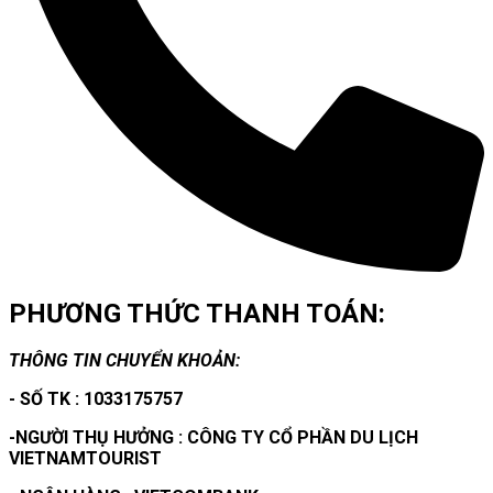
PHƯƠNG THỨC THANH TOÁN:
THÔNG TIN CHUYỂN KHOẢN:
- SỐ TK : 1033175757
-NGƯỜI THỤ HƯỞNG : CÔNG TY CỔ PHẦN DU LỊCH
VIETNAMTOURIST