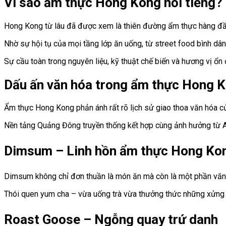
Vì sao ẩm thực Hong Kong nổi tiếng?
Hong Kong từ lâu đã được xem là thiên đường ẩm thực hàng đầ
Nhờ sự hội tụ của mọi tầng lớp ăn uống, từ street food bình dân
Sự cầu toàn trong nguyên liệu, kỹ thuật chế biến và hương vị ổn 
Dấu ấn văn hóa trong ẩm thực Hong 
Ẩm thực Hong Kong phản ánh rất rõ lịch sử giao thoa văn hóa c
Nền tảng Quảng Đông truyền thống kết hợp cùng ảnh hưởng từ A
Dimsum – Linh hồn ẩm thực Hong Ko
Dimsum không chỉ đơn thuần là món ăn mà còn là một phần vă
Thói quen yum cha – vừa uống trà vừa thưởng thức những xửng di
Roast Goose – Ngỗng quay trứ danh