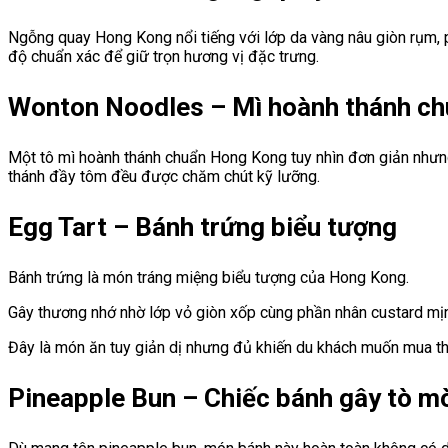
Ngỗng quay Hong Kong nổi tiếng với lớp da vàng nâu giòn rụm, 
độ chuẩn xác để giữ trọn hương vị đặc trưng.
Wonton Noodles – Mì hoành thánh ch
Một tô mì hoành thánh chuẩn Hong Kong tuy nhìn đơn giản nhưng 
thánh đầy tôm đều được chăm chút kỹ lưỡng.
Egg Tart – Bánh trứng biểu tượng
Bánh trứng là món tráng miệng biểu tượng của Hong Kong.
Gây thương nhớ nhờ lớp vỏ giòn xốp cùng phần nhân custard mị
Đây là món ăn tuy giản dị nhưng đủ khiến du khách muốn mua t
Pineapple Bun – Chiếc bánh gây tò m