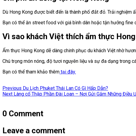
Dù Hong Kong được biết đến là thành phố đắt đỏ. Trải nghiệm ẩm
Bạn có thể ăn street food với giá bình dân hoặc tận hưởng fine 
Vì sao khách Việt thích ẩm thực Hon
Ẩm thực Hong Kong dễ dàng chinh phục du khách Việt nhờ hương 
Chú trọng món nóng, độ tươi nguyên liệu và sự đa dạng trong c
Bạn có thể tham khảo thêm
tại đây.
Điều
Previous
Previous
Du Lịch Phuket Thái Lan Có Gì Hấp Dẫn?
hướng
Next
post:
Next
Làng cổ Thập Phần Đài Loan – Nơi Gửi Gắm Những Điều 
post:
bài
viết
0 Comment
Leave a comment