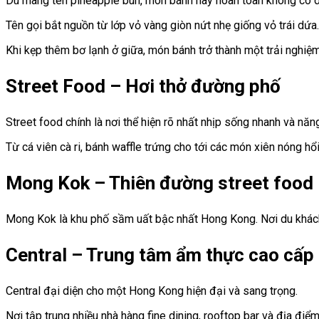
Dù mang tên pineapple bun, món bánh này hoàn toàn không có 
Tên gọi bắt nguồn từ lớp vỏ vàng giòn nứt nhẹ giống vỏ trái dứa.
Khi kẹp thêm bơ lạnh ở giữa, món bánh trở thành một trải nghiệ
Street Food – Hơi thở đường phố
Street food chính là nơi thể hiện rõ nhất nhịp sống nhanh và n
Từ cá viên cà ri, bánh waffle trứng cho tới các món xiên nóng h
Mong Kok – Thiên đường street food
Mong Kok là khu phố sầm uất bậc nhất Hong Kong. Nơi du khách 
Central – Trung tâm ẩm thực cao cấp
Central đại diện cho một Hong Kong hiện đại và sang trọng.
Nơi tập trung nhiều nhà hàng fine dining, rooftop bar và địa đ