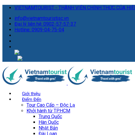
VIETNAMTOURIST - THÀNH VIÊN CHÍNH THỨC CỦA HIỆP
info@vietnamtouristjsc.vn
Đại lý liên hệ: 0902-57-57-37
Hotline: 0909-04-75-04
Giới thiệu
Điểm Đến
Tour Cao Cấp – Độc Lạ
Khởi hành từ TP.HCM
Trung Quốc
Hàn Quốc
Nhật Bản
Đài Loan