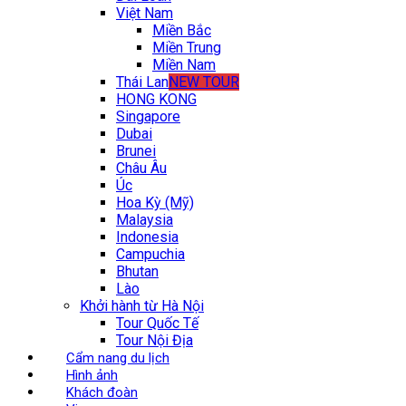
Việt Nam
Miền Bắc
Miền Trung
Miền Nam
Thái Lan
NEW TOUR
HONG KONG
Singapore
Dubai
Brunei
Châu Âu
Úc
Hoa Kỳ (Mỹ)
Malaysia
Indonesia
Campuchia
Bhutan
Lào
Khởi hành từ Hà Nội
Tour Quốc Tế
Tour Nội Địa
Cẩm nang du lịch
Hình ảnh
Khách đoàn