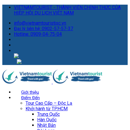
VIETNAMTOURIST - THÀNH VIÊN CHÍNH THỨC CỦA
HIỆP HỘI DU LỊCH VIỆT NAM
info@vietnamtouristjsc.vn
Đại lý liên hệ: 0902-57-57-37
Hotline: 0909-04-75-04
Giới thiệu
Điểm Đến
Tour Cao Cấp – Độc Lạ
Khởi hành từ TP.HCM
Trung Quốc
Hàn Quốc
Nhật Bản