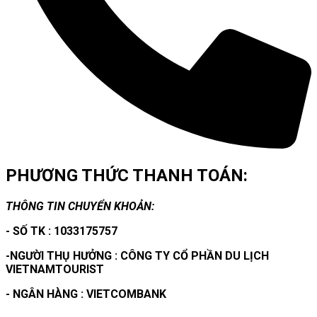
PHƯƠNG THỨC THANH TOÁN:
THÔNG TIN CHUYỂN KHOẢN:
- SỐ TK : 1033175757
-NGƯỜI THỤ HƯỞNG : CÔNG TY CỔ PHẦN DU LỊCH
VIETNAMTOURIST
- NGÂN HÀNG : VIETCOMBANK