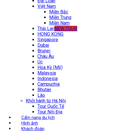
Đài Loan
Việt Nam
Miền Bắc
Miền Trung
Miền Nam
Thái Lan
NEW TOUR
HONG KONG
Singapore
Dubai
Brunei
Châu Âu
Úc
Hoa Kỳ (Mỹ)
Malaysia
Indonesia
Campuchia
Bhutan
Lào
Khởi hành từ Hà Nội
Tour Quốc Tế
Tour Nội Địa
Cẩm nang du lịch
Hình ảnh
Khách đoàn