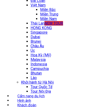
Đài Loan
Việt Nam
Miền Bắc
Miền Trung
Miền Nam
Thái Lan
NEW TOUR
HONG KONG
Singapore
Dubai
Brunei
Châu Âu
Úc
Hoa Kỳ (Mỹ)
Malaysia
Indonesia
Campuchia
Bhutan
Lào
Khởi hành từ Hà Nội
Tour Quốc Tế
Tour Nội Địa
Cẩm nang du lịch
Hình ảnh
Khách đoàn