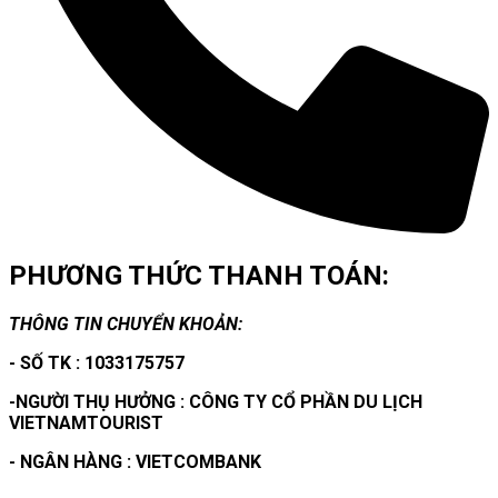
PHƯƠNG THỨC THANH TOÁN:
THÔNG TIN CHUYỂN KHOẢN:
- SỐ TK : 1033175757
-NGƯỜI THỤ HƯỞNG : CÔNG TY CỔ PHẦN DU LỊCH
VIETNAMTOURIST
- NGÂN HÀNG : VIETCOMBANK