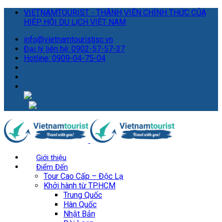
VIETNAMTOURIST - THÀNH VIÊN CHÍNH THỨC CỦA
HIỆP HỘI DU LỊCH VIỆT NAM
info@vietnamtouristjsc.vn
Đại lý liên hệ: 0902-57-57-37
Hotline: 0909-04-75-04
Giới thiệu
Điểm Đến
Tour Cao Cấp – Độc Lạ
Khởi hành từ TP.HCM
Trung Quốc
Hàn Quốc
Nhật Bản