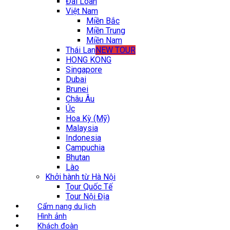
Đài Loan
Việt Nam
Miền Bắc
Miền Trung
Miền Nam
Thái Lan
NEW TOUR
HONG KONG
Singapore
Dubai
Brunei
Châu Âu
Úc
Hoa Kỳ (Mỹ)
Malaysia
Indonesia
Campuchia
Bhutan
Lào
Khởi hành từ Hà Nội
Tour Quốc Tế
Tour Nội Địa
Cẩm nang du lịch
Hình ảnh
Khách đoàn