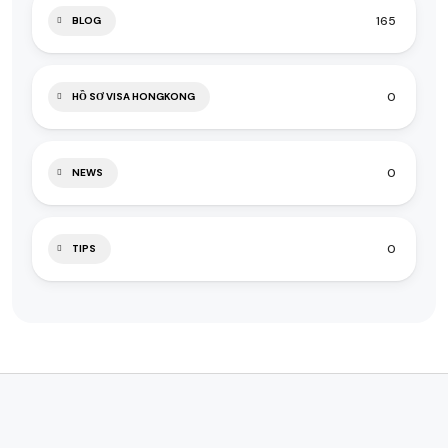
165
BLOG
0
HỒ SƠ VISA HONGKONG
0
NEWS
0
TIPS