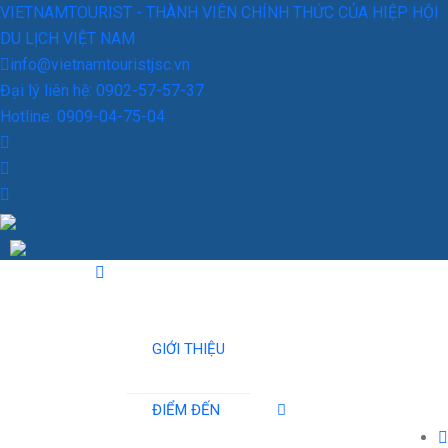
VIETNAMTOURIST - THÀNH VIÊN CHÍNH THỨC CỦA HIỆP HỘI
DU LỊCH VIỆT NAM
info@vietnamtouristjsc.vn
Đại lý liên hệ: 0902-57-57-37
Hotline: 0909-04-75-04
GIỚI THIỆU
ĐIỂM ĐẾN