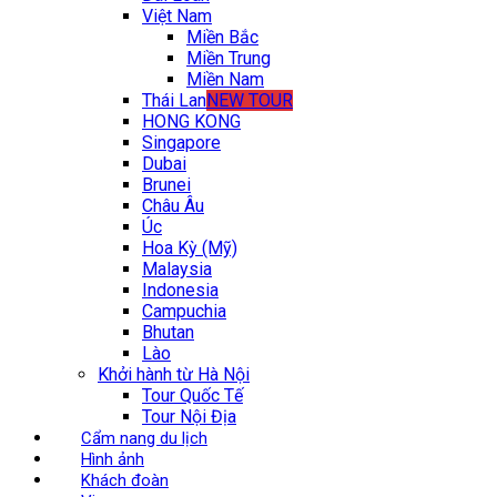
Việt Nam
Miền Bắc
Miền Trung
Miền Nam
Thái Lan
NEW TOUR
HONG KONG
Singapore
Dubai
Brunei
Châu Âu
Úc
Hoa Kỳ (Mỹ)
Malaysia
Indonesia
Campuchia
Bhutan
Lào
Khởi hành từ Hà Nội
Tour Quốc Tế
Tour Nội Địa
Cẩm nang du lịch
Hình ảnh
Khách đoàn