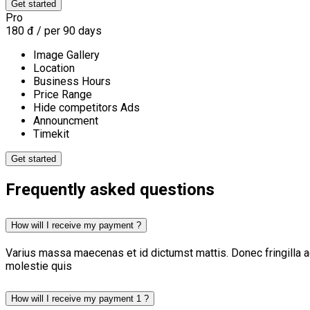
Pro
180
đ
/ per 90 days
Image Gallery
Location
Business Hours
Price Range
Hide competitors Ads
Announcment
Timekit
Frequently asked questions
How will I receive my payment ?
Varius massa maecenas et id dictumst mattis. Donec fringilla a
molestie quis
How will I receive my payment 1 ?