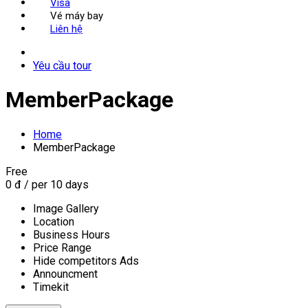
Visa
Vé máy bay
Liên hệ
Yêu cầu tour
MemberPackage
Home
MemberPackage
Free
0
đ
/ per 10 days
Image Gallery
Location
Business Hours
Price Range
Hide competitors Ads
Announcment
Timekit