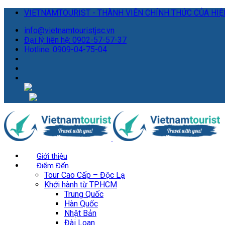
VIETNAMTOURIST - THÀNH VIÊN CHÍNH THỨC CỦA HIỆP
info@vietnamtouristjsc.vn
Đại lý liên hệ: 0902-57-57-37
Hotline: 0909-04-75-04
Giới thiệu
Điểm Đến
Tour Cao Cấp – Độc Lạ
Khởi hành từ TP.HCM
Trung Quốc
Hàn Quốc
Nhật Bản
Đài Loan