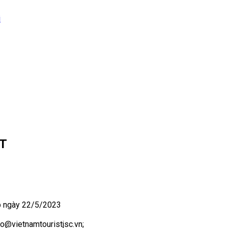
i
ST
 ngày 22/5/2023
nfo@vietnamtouristjsc.vn;