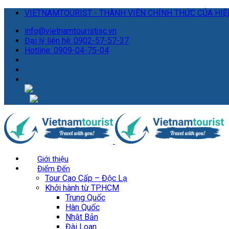
VIETNAMTOURIST - THÀNH VIÊN CHÍNH THỨC CỦA HIỆP
info@vietnamtouristjsc.vn
Đại lý liên hệ: 0902-57-57-37
Hotline: 0909-04-75-04
Giới thiệu
Điểm Đến
Tour Cao Cấp – Độc Lạ
Khởi hành từ TP.HCM
Trung Quốc
Hàn Quốc
Nhật Bản
Đài Loan