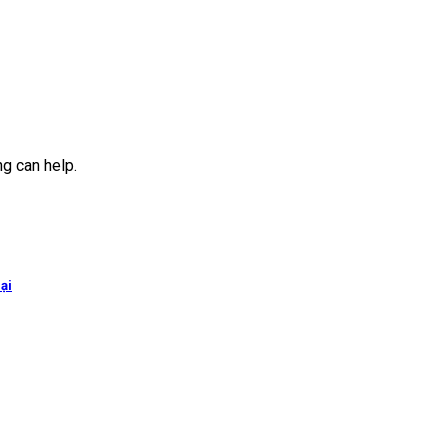
ng can help.
ại