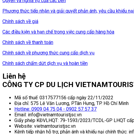
Quyền và nghĩa vụ của các bên
Phương thức tiếp nhận và giải quyết phản ánh, yêu cầu khiếu nạ
Chính sách về giá
Các điều kiện và hạn chế trong việc cung cấp hàng hóa
Chính sách về thanh toán
Chính sách về phương thức cung cấp dịch vụ
Chính sách chấm dứt dịch vụ và hoàn tiền
Liên hệ
CÔNG TY CP DU LỊCH VIETNAMTOURI
Mã số thuế: 0317577156 cấp ngày 22/11/2022
Địa chỉ: 575 Lê Văn Lương, P.Tân Hưng, TP. Hồ Chí Minh
Hotline: 0909 04 75 04 - 0902 57 57 37
Email: info@vietnamtouristjsc.vn
Giấy phép KĐVLHQT: 79-1593/2023/TCDL-GP LHQT cấp
Website: vietnamtouristjsc.vn
Kênh tiếp nhận hỗ trợ, phản ánh và khiếu nại chính thức: i