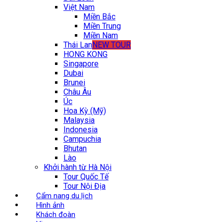
Việt Nam
Miền Bắc
Miền Trung
Miền Nam
Thái Lan
NEW TOUR
HONG KONG
Singapore
Dubai
Brunei
Châu Âu
Úc
Hoa Kỳ (Mỹ)
Malaysia
Indonesia
Campuchia
Bhutan
Lào
Khởi hành từ Hà Nội
Tour Quốc Tế
Tour Nội Địa
Cẩm nang du lịch
Hình ảnh
Khách đoàn