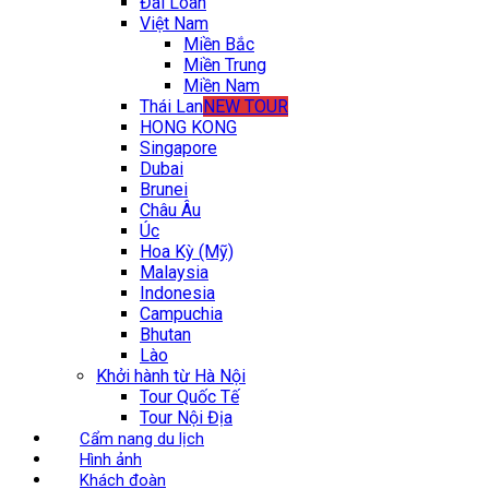
Đài Loan
Việt Nam
Miền Bắc
Miền Trung
Miền Nam
Thái Lan
NEW TOUR
HONG KONG
Singapore
Dubai
Brunei
Châu Âu
Úc
Hoa Kỳ (Mỹ)
Malaysia
Indonesia
Campuchia
Bhutan
Lào
Khởi hành từ Hà Nội
Tour Quốc Tế
Tour Nội Địa
Cẩm nang du lịch
Hình ảnh
Khách đoàn