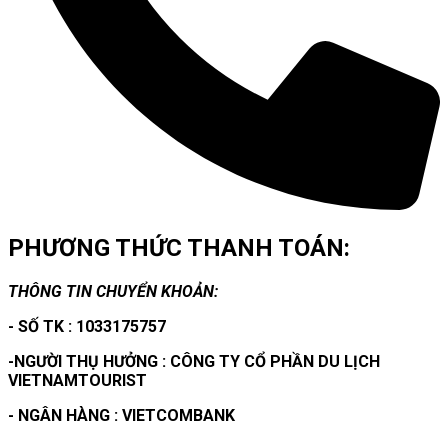
PHƯƠNG THỨC THANH TOÁN:
THÔNG TIN CHUYỂN KHOẢN:
- SỐ TK : 1033175757
-NGƯỜI THỤ HƯỞNG : CÔNG TY CỔ PHẦN DU LỊCH
VIETNAMTOURIST
- NGÂN HÀNG : VIETCOMBANK