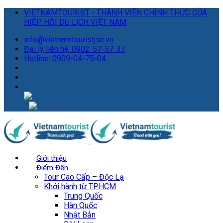
VIETNAMTOURIST - THÀNH VIÊN CHÍNH THỨC CỦA
HIỆP HỘI DU LỊCH VIỆT NAM
info@vietnamtouristjsc.vn
Đại lý liên hệ: 0902-57-57-37
Hotline: 0909-04-75-04
Giới thiệu
Điểm Đến
Tour Cao Cấp – Độc Lạ
Khởi hành từ TP.HCM
Trung Quốc
Hàn Quốc
Nhật Bản