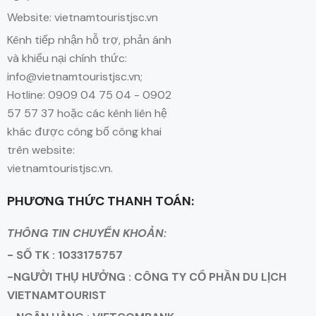
Website: vietnamtouristjsc.vn
Kênh tiếp nhận hỗ trợ, phản ánh
và khiếu nại chính thức:
info@vietnamtouristjsc.vn;
Hotline: 0909 04 75 04 - 0902
57 57 37 hoặc các kênh liên hệ
khác được công bố công khai
trên website:
vietnamtouristjsc.vn.
PHƯƠNG THỨC THANH TOÁN:
THÔNG TIN CHUYỂN KHOẢN:
- SỐ TK : 1033175757
-NGƯỜI THỤ HƯỞNG : CÔNG TY CỔ PHẦN DU LỊCH
VIETNAMTOURIST