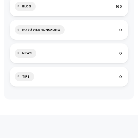
165
BLOG
0
HỒ SƠ VISA HONGKONG
0
NEWS
0
TIPS