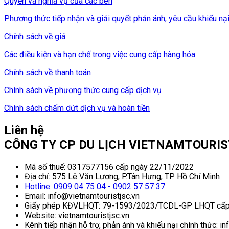
Quyền và nghĩa vụ của các bên
Phương thức tiếp nhận và giải quyết phản ánh, yêu cầu khiếu nạ
Chính sách về giá
Các điều kiện và hạn chế trong việc cung cấp hàng hóa
Chính sách về thanh toán
Chính sách về phương thức cung cấp dịch vụ
Chính sách chấm dứt dịch vụ và hoàn tiền
Liên hệ
CÔNG TY CP DU LỊCH VIETNAMTOURI
Mã số thuế: 0317577156 cấp ngày 22/11/2022
Địa chỉ: 575 Lê Văn Lương, P.Tân Hưng, TP. Hồ Chí Minh
Hotline: 0909 04 75 04 - 0902 57 57 37
Email: info@vietnamtouristjsc.vn
Giấy phép KĐVLHQT: 79-1593/2023/TCDL-GP LHQT cấp
Website: vietnamtouristjsc.vn
Kênh tiếp nhận hỗ trợ, phản ánh và khiếu nại chính thức: i