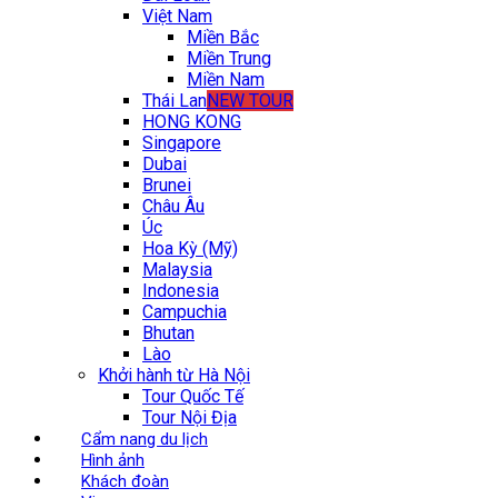
Việt Nam
Miền Bắc
Miền Trung
Miền Nam
Thái Lan
NEW TOUR
HONG KONG
Singapore
Dubai
Brunei
Châu Âu
Úc
Hoa Kỳ (Mỹ)
Malaysia
Indonesia
Campuchia
Bhutan
Lào
Khởi hành từ Hà Nội
Tour Quốc Tế
Tour Nội Địa
Cẩm nang du lịch
Hình ảnh
Khách đoàn