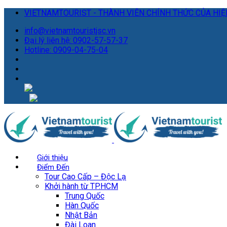
VIETNAMTOURIST - THÀNH VIÊN CHÍNH THỨC CỦA HIỆP
info@vietnamtouristjsc.vn
Đại lý liên hệ: 0902-57-57-37
Hotline: 0909-04-75-04
Giới thiệu
Điểm Đến
Tour Cao Cấp – Độc Lạ
Khởi hành từ TP.HCM
Trung Quốc
Hàn Quốc
Nhật Bản
Đài Loan