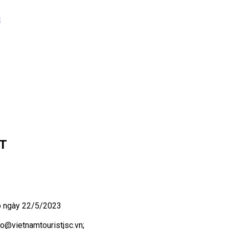
i
ST
 ngày 22/5/2023
nfo@vietnamtouristjsc.vn;