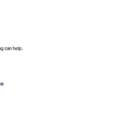
ng can help.
ại