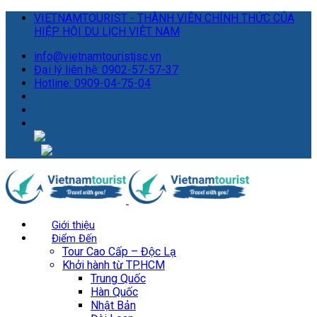
VIETNAMTOURIST - THÀNH VIÊN CHÍNH THỨC CỦA
HIỆP HỘI DU LỊCH VIỆT NAM
info@vietnamtouristjsc.vn
Đại lý liên hệ: 0902-57-57-37
Hotline: 0909-04-75-04
Giới thiệu
Điểm Đến
Tour Cao Cấp – Độc Lạ
Khởi hành từ TP.HCM
Trung Quốc
Hàn Quốc
Nhật Bản