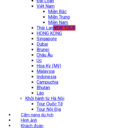
Đài Loan
Việt Nam
Miền Bắc
Miền Trung
Miền Nam
Thái Lan
NEW TOUR
HONG KONG
Singapore
Dubai
Brunei
Châu Âu
Úc
Hoa Kỳ (Mỹ)
Malaysia
Indonesia
Campuchia
Bhutan
Lào
Khởi hành từ Hà Nội
Tour Quốc Tế
Tour Nội Địa
Cẩm nang du lịch
Hình ảnh
Khách đoàn