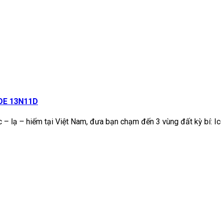
OE 13N11D
c – lạ – hiếm tại Việt Nam, đưa bạn chạm đến 3 vùng đất kỳ bí: I