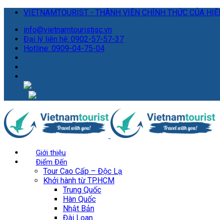
VIETNAMTOURIST - THÀNH VIÊN CHÍNH THỨC CỦA HIỆP
info@vietnamtouristjsc.vn
Đại lý liên hệ: 0902-57-57-37
Hotline: 0909-04-75-04
Giới thiệu
Điểm Đến
Tour Cao Cấp – Độc Lạ
Khởi hành từ TP.HCM
Trung Quốc
Hàn Quốc
Nhật Bản
Đài Loan