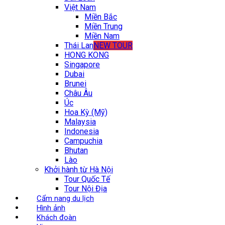
Việt Nam
Miền Bắc
Miền Trung
Miền Nam
Thái Lan
NEW TOUR
HONG KONG
Singapore
Dubai
Brunei
Châu Âu
Úc
Hoa Kỳ (Mỹ)
Malaysia
Indonesia
Campuchia
Bhutan
Lào
Khởi hành từ Hà Nội
Tour Quốc Tế
Tour Nội Địa
Cẩm nang du lịch
Hình ảnh
Khách đoàn