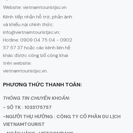
Website: vietnamtouristjsc.vn
Kênh tiếp nhận hỗ trợ, phản ánh
và khiếu nại chính thức:
info@vietnamtouristjsc.vn;
Hotline: 0909 04 75 04 - 0902
57 57 37 hoặc các kênh liên hệ
khác được công bố công khai
trên website:
vietnamtouristjsc.vn.
PHƯƠNG THỨC THANH TOÁN:
THÔNG TIN CHUYỂN KHOẢN:
- SỐ TK : 1033175757
-NGƯỜI THỤ HƯỞNG : CÔNG TY CỔ PHẦN DU LỊCH
VIETNAMTOURIST