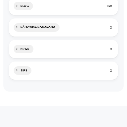
165
BLOG
0
HỒ SƠ VISA HONGKONG
0
NEWS
0
TIPS