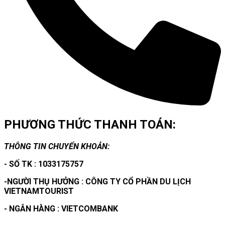
PHƯƠNG THỨC THANH TOÁN:
THÔNG TIN CHUYỂN KHOẢN:
- SỐ TK : 1033175757
-NGƯỜI THỤ HƯỞNG : CÔNG TY CỔ PHẦN DU LỊCH
VIETNAMTOURIST
- NGÂN HÀNG : VIETCOMBANK