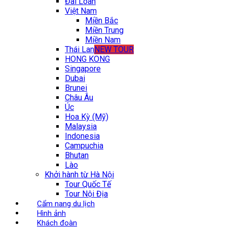
Đài Loan
Việt Nam
Miền Bắc
Miền Trung
Miền Nam
Thái Lan
NEW TOUR
HONG KONG
Singapore
Dubai
Brunei
Châu Âu
Úc
Hoa Kỳ (Mỹ)
Malaysia
Indonesia
Campuchia
Bhutan
Lào
Khởi hành từ Hà Nội
Tour Quốc Tế
Tour Nội Địa
Cẩm nang du lịch
Hình ảnh
Khách đoàn