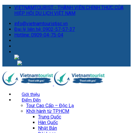
VIETNAMTOURIST - THÀNH VIÊN CHÍNH THỨC CỦA
HIỆP HỘI DU LỊCH VIỆT NAM
info@vietnamtouristjsc.vn
Đại lý liên hệ: 0902-57-57-37
Hotline: 0909-04-75-04
Giới thiệu
Điểm Đến
Tour Cao Cấp – Độc Lạ
Khởi hành từ TP.HCM
Trung Quốc
Hàn Quốc
Nhật Bản