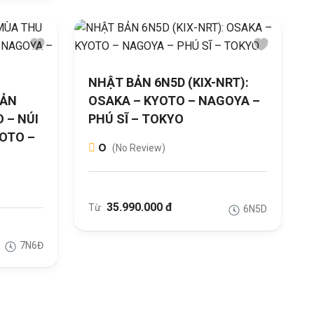
NHẬT BẢN 6N5D (KIX-NRT):
BẢN
OSAKA – KYOTO – NAGOYA –
 – NÚI
PHÚ SĨ – TOKYO
YOTO –
0
(No Review)
35.990.000 đ
Từ
6N5D
7N6Đ