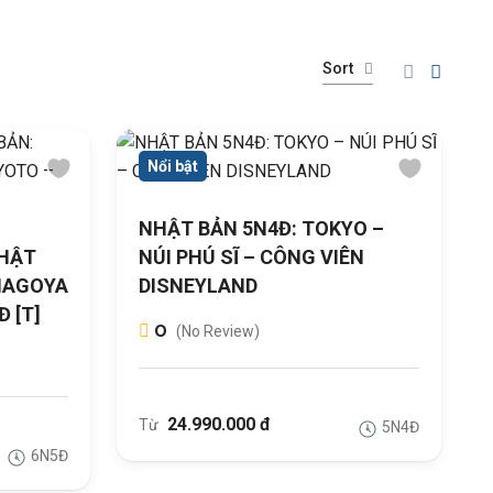
Sort
Nổi bật
NHẬT BẢN 5N4Đ: TOKYO –
HẬT
NÚI PHÚ SĨ – CÔNG VIÊN
 NAGOYA
DISNEYLAND
 [T]
0
(No Review)
24.990.000 đ
Từ
5N4Đ
6N5Đ