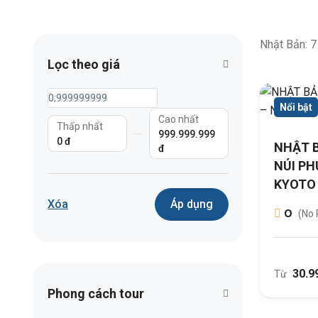
Nhật Bản: 7
Lọc theo giá
Nổi bật
Cao nhất
Thấp nhất
999.999.999
0 đ
NHẬT B
đ
NÚI PH
KYOTO 
Xóa
Áp dụng
0
(No 
30.9
Từ
Phong cách tour