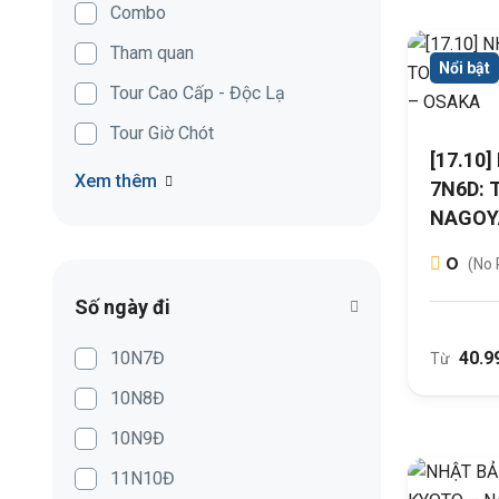
Combo
Tham quan
Nổi bật
Tour Cao Cấp - Độc Lạ
Tour Giờ Chót
[17.10
Xem thêm
7N6D: 
NAGOY
0
(No 
Số ngày đi
10N7Đ
40.9
Từ
10N8Đ
10N9Đ
11N10Đ