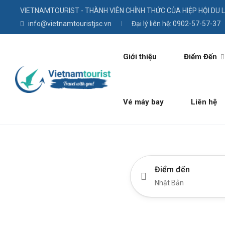
VIETNAMTOURIST - THÀNH VIÊN CHÍNH THỨC CỦA HIỆP HỘI DU 
info@vietnamtouristjsc.vn
Đại lý liên hệ: 0902-57-57-37
Giới thiệu
Điểm Đến
Vé máy bay
Liên hệ
Điểm đến