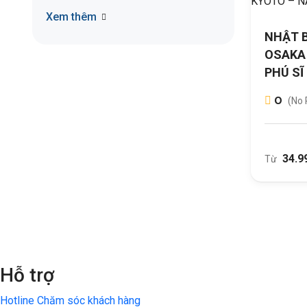
Xem thêm
NHẬT B
OSAKA 
PHÚ SĨ
0
(No 
34.9
Từ
Hỗ trợ
Hotline Chăm sóc khách hàng