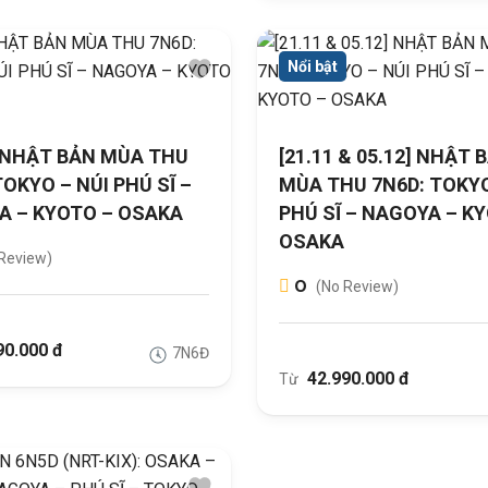
Nổi bật
] NHẬT BẢN MÙA THU
[21.11 & 05.12] NHẬT 
TOKYO – NÚI PHÚ SĨ –
MÙA THU 7N6D: TOKYO
A – KYOTO – OSAKA
PHÚ SĨ – NAGOYA – K
OSAKA
Review)
0
(No Review)
90.000 đ
7N6Đ
42.990.000 đ
Từ