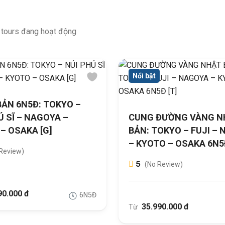
 tours đang hoạt động
Nổi bật
ẢN 6N5Đ: TOKYO –
Ú SĨ – NAGOYA –
CUNG ĐƯỜNG VÀNG N
– OSAKA [G]
BẢN: TOKYO – FUJI –
– KYOTO – OSAKA 6N5Đ
Review)
5
(No Review)
90.000 đ
6N5Đ
35.990.000 đ
Từ