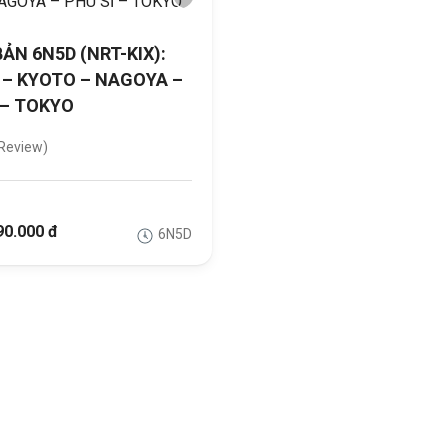
ẢN 6N5D (NRT-KIX):
– KYOTO – NAGOYA –
 – TOKYO
Review)
90.000 đ
6N5D