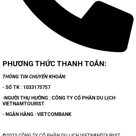
PHƯƠNG THỨC THANH TOÁN:
THÔNG TIN CHUYỂN KHOẢN:
- SỐ TK : 1033175757
-NGƯỜI THỤ HƯỞNG : CÔNG TY CỔ PHẦN DU LỊCH
VIETNAMTOURIST
- NGÂN HÀNG : VIETCOMBANK
©2023 CÔNG TY CỔ PHẦN DU LỊCH VIETNAMTOURIST