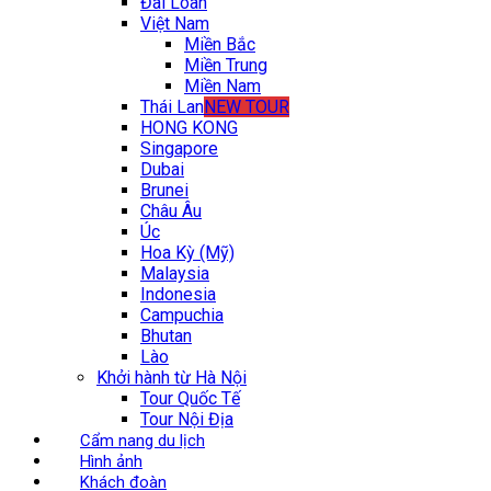
Đài Loan
Việt Nam
Miền Bắc
Miền Trung
Miền Nam
Thái Lan
NEW TOUR
HONG KONG
Singapore
Dubai
Brunei
Châu Âu
Úc
Hoa Kỳ (Mỹ)
Malaysia
Indonesia
Campuchia
Bhutan
Lào
Khởi hành từ Hà Nội
Tour Quốc Tế
Tour Nội Địa
Cẩm nang du lịch
Hình ảnh
Khách đoàn