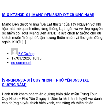
[S-X-KT3N3D-01] MĂNG ĐEN 3N3D (XE GIƯỜNG NẰM)
Măng Đen được ví như “Đà Lạt thứ 2” của Tây Nguyên với khí
hậu mát mẻ quanh năm, rừng thông bạt ngàn và vẻ đẹp nguyên
sơ hiếm có. Tour Măng Đen 3N3Đ là lựa chọn lý tưởng cho du
khách muốn “trốn phố”, tận hưởng thiên nhiên và thư giãn đúng
nghĩa. KHỞI […]
BY
Cường
17/03/2026 10:35
no comment
[S-X-QN3N3D-01] QUY NHƠN – PHÚ YÊN 3N3D (XE
GIƯỜNG NẰM)
Hành trình khám phá thiên đường biển đảo miền Trung Tour
Quy Nhơn – Phú Yên 3 ngày 3 đêm là hành trình tuyệt vời dành
cho những ai yêu thích biển xanh, cát trắng và thiên nhiên