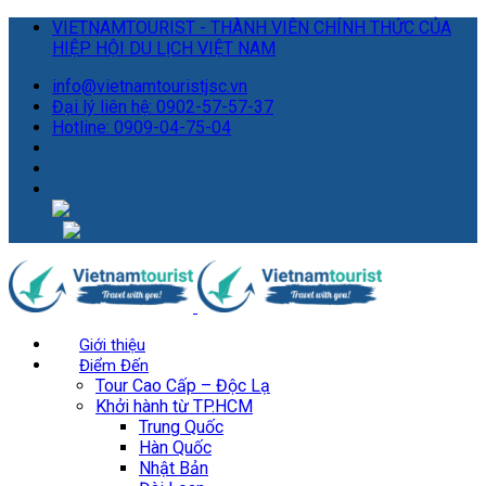
VIETNAMTOURIST - THÀNH VIÊN CHÍNH THỨC CỦA
HIỆP HỘI DU LỊCH VIỆT NAM
info@vietnamtouristjsc.vn
Đại lý liên hệ: 0902-57-57-37
Hotline: 0909-04-75-04
Giới thiệu
Điểm Đến
Tour Cao Cấp – Độc Lạ
Khởi hành từ TP.HCM
Trung Quốc
Hàn Quốc
Nhật Bản