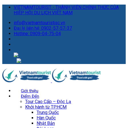
VIETNAMTOURIST - THÀNH VIÊN CHÍNH THỨC CỦA
HIỆP HỘI DU LỊCH VIỆT NAM
info@vietnamtouristjsc.vn
Đại lý liên hệ: 0902-57-57-37
Hotline: 0909-04-75-04
Giới thiệu
Điểm Đến
Tour Cao Cấp – Độc Lạ
Khởi hành từ TP.HCM
Trung Quốc
Hàn Quốc
Nhật Bản