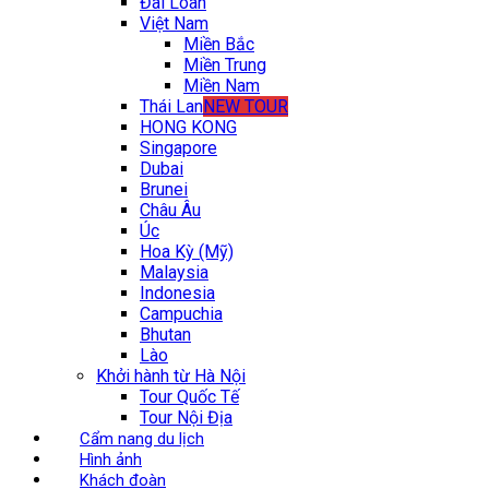
Đài Loan
Việt Nam
Miền Bắc
Miền Trung
Miền Nam
Thái Lan
NEW TOUR
HONG KONG
Singapore
Dubai
Brunei
Châu Âu
Úc
Hoa Kỳ (Mỹ)
Malaysia
Indonesia
Campuchia
Bhutan
Lào
Khởi hành từ Hà Nội
Tour Quốc Tế
Tour Nội Địa
Cẩm nang du lịch
Hình ảnh
Khách đoàn