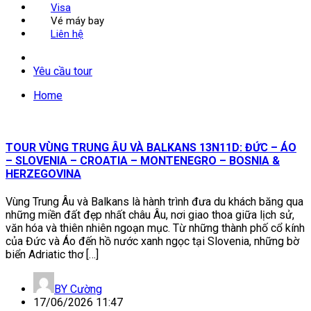
Visa
Vé máy bay
Liên hệ
Yêu cầu tour
Home
TOUR VÙNG TRUNG ÂU VÀ BALKANS 13N11D: ĐỨC – ÁO
– SLOVENIA – CROATIA – MONTENEGRO – BOSNIA &
HERZEGOVINA
Vùng Trung Âu và Balkans là hành trình đưa du khách băng qua
những miền đất đẹp nhất châu Âu, nơi giao thoa giữa lịch sử,
văn hóa và thiên nhiên ngoạn mục. Từ những thành phố cổ kính
của Đức và Áo đến hồ nước xanh ngọc tại Slovenia, những bờ
biển Adriatic thơ […]
BY
Cường
17/06/2026 11:47